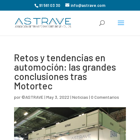
91 561 03 30
info@astrave.com
Retos y tendencias en
automoción: las grandes
conclusiones tras
Motortec
por
©ASTRAVE
|
May 3, 2022
|
Noticias
|
0 Comentarios