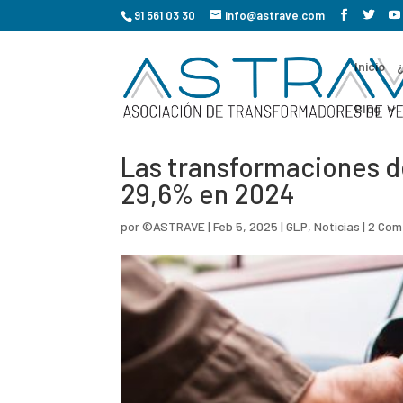
91 561 03 30
info@astrave.com
Inicio
Blog
Las transformaciones 
29,6% en 2024
por
©ASTRAVE
|
Feb 5, 2025
|
GLP
,
Noticias
|
2 Com