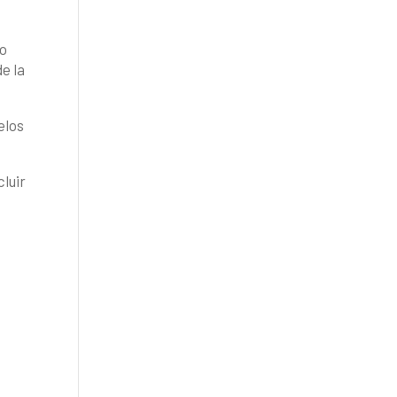
lo
e la
elos
luir