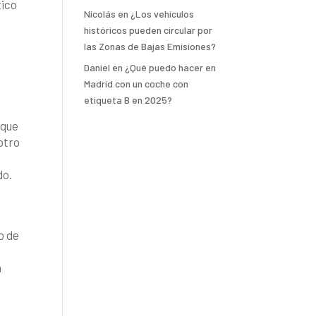
tico
Nicolás
en
¿Los vehículos
históricos pueden circular por
las Zonas de Bajas Emisiones?
s
Daniel
en
¿Qué puedo hacer en
Madrid con un coche con
etiqueta B en 2025?
 que
otro
a
do.
o de
n