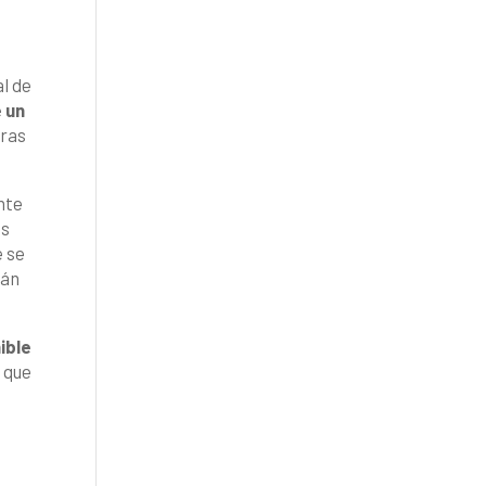
al de
 un
tras
nte
as
 se
tán
ible
o que