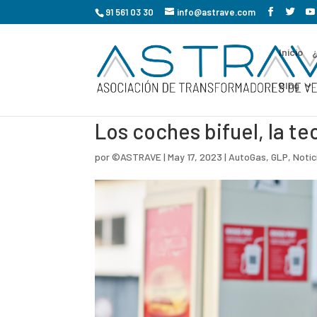
91 561 03 30
info@astrave.com
Inicio
Blog
Los coches bifuel, la t
por
©ASTRAVE
|
May 17, 2023
|
AutoGas
,
GLP
,
Notic