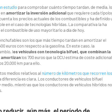
un estudio
para comprobar cuánto tiempo tardan, de media, l
s en
amortizar la inversión adicional
que requiere cada tipolo
n cuenta los precios actuales de los combustibles y ha definido 
e en el caso de tecnologías híbridas. La comparativa la ha
s el combustible de uso mayoritario a día de hoy.
o enchufables son los que más tiempo tardan en amortizar el
00 euros con respecto a la gasolina. En este caso, la
ambio, l
os vehículos con tecnología bifuel, que combinan la
o amortizan
los 700 euros que la OCU estima de coste adiciona
os 20.000 km para ello.
tos medios relativos al
número de kilómetros que recorren lo
la diferencia es clara. Los conductores de vehículos bifuel
y medio, mientras que los conductores de vehículos híbridos n
s.
 reducir, aún más, el período de