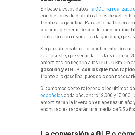
En base a estos datos,
la OCU ha realizado 
conductores de distintos tipos de vehículo
frente a la gasolina. Para ello, ha tenido e
porcentaje medio de uso de cada combustibl
realizado con respecto a la gasolina, que e
Según este análisis, los coches híbridos n
sobrecoste, que según la OCU, es de unos 25
amortización llegaría a los 110.000 km. En c
gasolina y el GLP, son los que más rápid
frente a la gasolina,
pues solo son necesari
Si tomamos como referencia los últimos da
españoles
cada año, entre 12.000 y 15.000, 
amortizarán la inversión en apenas un año 
enchufables tardarán una media de 7,3 año
La conversión a GLP o cómo