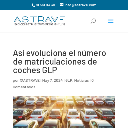
91 561 03 30
info@astrave.com
Así evoluciona el número
de matriculaciones de
coches GLP
por
©ASTRAVE
|
May 7, 2024
|
GLP
,
Noticias
|
0
Comentarios