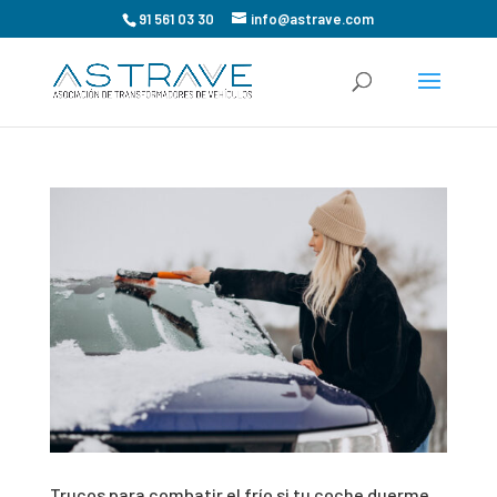
91 561 03 30
info@astrave.com
Trucos para combatir el frío si tu coche duerme