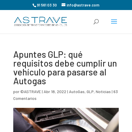
91 561 03 30
info@astrave.com
Apuntes GLP: qué
requisitos debe cumplir un
vehículo para pasarse al
Autogas
por
©ASTRAVE
|
Abr 18, 2022
|
AutoGas
,
GLP
,
Noticias
|
63
Comentarios