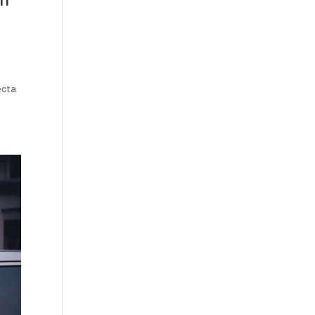
s
ecta