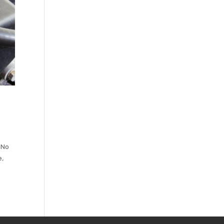
 No
e,