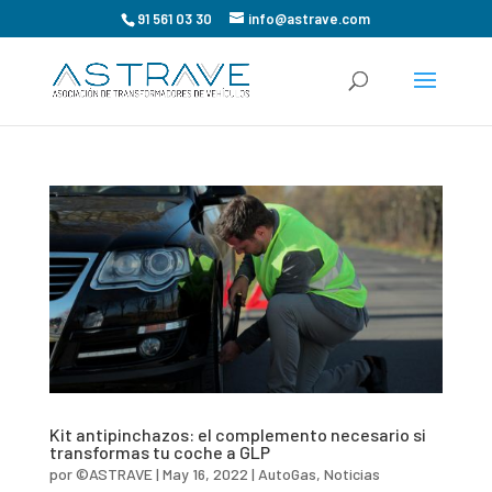
91 561 03 30
info@astrave.com
Kit antipinchazos: el complemento necesario si
transformas tu coche a GLP
por
©ASTRAVE
|
May 16, 2022
|
AutoGas
,
Noticias